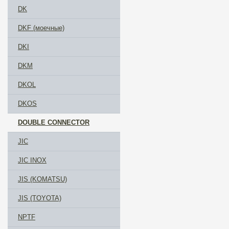
DK
DKF (моечные)
DKI
DKM
DKOL
DKOS
DOUBLE CONNECTOR
JIC
JIC INOX
JIS (KOMATSU)
JIS (TOYOTA)
NPTF