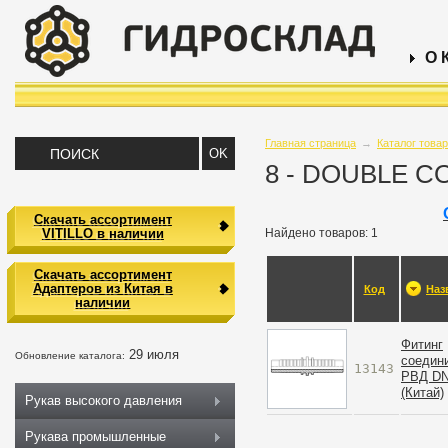
О 
Главная страница
→
Каталог това
8 - DOUBLE 
Скачать ассортимент
VITILLO в наличии
Найдено товаров: 1
Скачать ассортимент
Адаптеров из Китая в
Код
Наз
наличии
Фитинг
29 июля
Обновление каталога:
cоедин
13143
РВД D
(Китай)
Рукав высокого давления
Рукава промышленные