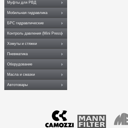
Муфты для РВД
Мобильная гидравлика
БРС гидравлические
Контроль давления (Mini Press)
Хомуты и стяжки
Пневматика
Оборудование
Масла и смазки
Автотовары