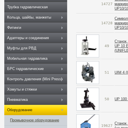
14727
маркир
Трубка гидравлическая
UP10/1
Кольца, шайбы, манжеты
Символ 
14728
маркир
UP10/1
Фитинги
Адаптеры и соединения
Станок
49
UP 10 E
Муфты для РВД
(UNIFL
Мобильная гидравлика
БРС гидравлические
51
UIM 4 
Контроль давления (Mini Press)
Хомуты и стяжки
50
UP 100
Пневматика
Оборудование
Промывочное оборудование
Станок
19627
(на под