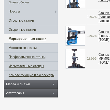
Линии сборки
Прессы
Станок
19626
(плоск
Отрезные станки
пласти
Окорочные станки
Станок
19628
(пневм
Маркировочные станки
(TONE)
Монтажные станки
Станок
Перфорационные станки
18995
MPM01T
(TONE)
Испытательные стенды
Комплектующие и аксессуары
Масла и смазки
Автотовары