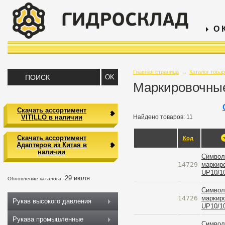
О 
Главная страница
→
Каталог това
Маркировочные
Скачать ассортимент
VITILLO в наличии
Найдено товаров: 11
Скачать ассортимент
Код
Адаптеров из Китая в
наличии
Символ 
14729
маркир
UP10/1
29 июля
Обновление каталога:
Символ 
14726
маркир
Рукав высокого давления
UP10/1
Рукава промышленные
Символ 