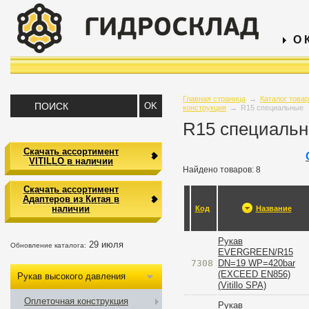
О 
Главная страница
→
Каталог това
конструкция
→
R15 специальные
R15 специаль
Скачать ассортимент
VITILLO в наличии
Найдено товаров: 8
Скачать ассортимент
Адаптеров из Китая в
наличии
Код
Название
Рукав
29 июля
Обновление каталога:
EVERGREEN/R15
7308
DN=19 WP=420bar
(EXCEED EN856)
Рукав высокого давления
(Vitillo SPA)
Оплеточная конструкция
Рукав