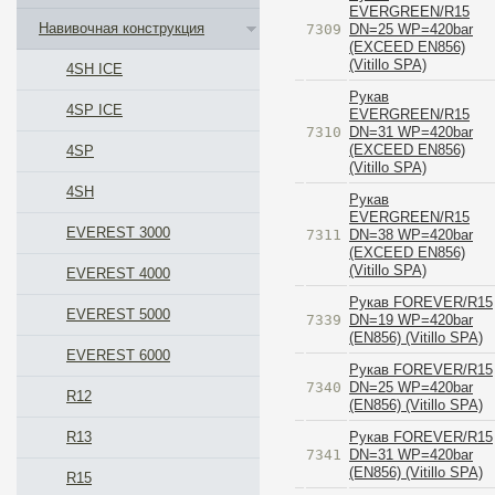
EVERGREEN/R15
Навивочная конструкция
7309
DN=25 WP=420bar
(EXCEED EN856)
(Vitillo SPA)
4SH ICE
Рукав
4SP ICE
EVERGREEN/R15
7310
DN=31 WP=420bar
(EXCEED EN856)
4SP
(Vitillo SPA)
4SH
Рукав
EVERGREEN/R15
EVEREST 3000
7311
DN=38 WP=420bar
(EXCEED EN856)
(Vitillo SPA)
EVEREST 4000
Рукав FOREVER/R15
EVEREST 5000
7339
DN=19 WP=420bar
(EN856) (Vitillo SPA)
EVEREST 6000
Рукав FOREVER/R15
7340
DN=25 WP=420bar
R12
(EN856) (Vitillo SPA)
Рукав FOREVER/R15
R13
7341
DN=31 WP=420bar
(EN856) (Vitillo SPA)
R15