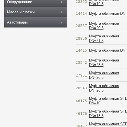
28855
Оборудование
DN=19.5
Масла и смазки
14414
Муфта обжимная DN
Автотовары
Муфта обжимная
28537
DN=20.5
Муфта обжимная
28856
DN=21.5
14415
Муфта обжимная DN
Муфта обжимная
28542
DN=23.5
Муфта обжимная
27951
DN=26.5
Муфта обжимная
28543
DN=26.5
Муфта обжимная ST
46175
DN=10
Муфта обжимная ST
46176
DN=13.5
Муфта обжимная ST
46177