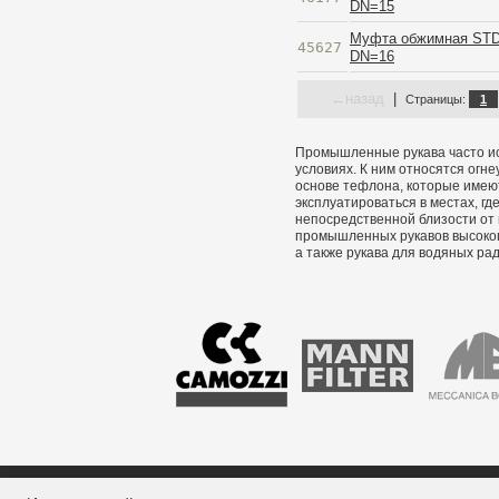
DN=15
Муфта обжимная ST
45627
DN=16
←
назад
|
Страницы:
1
Промышленные рукава часто и
условиях. К ним относятся ог
основе тефлона, которые имеют
эксплуатироваться в местах, гд
непосредственной близости от 
промышленных рукавов высоког
а также рукава для водяных ра
Карта сайта