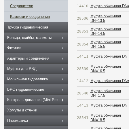
14410
Муфта обжимная DN
Соединители
Муфта обжимная
Камлоки и соединения
28536
DN=13.5
Трубка гидравлическая
Муфта обжимная
28853
DN=14.5
Кольца, шайбы, манжеты
Муфта обжимная
28854
DN=15.5
Фитинги
14411
Муфта обжимная DN
Адаптеры и соединения
Муфта обжимная
28539
Муфты для РВД
DN=16.5
Мобильная гидравлика
14412
Муфта обжимная DN
БРС гидравлические
Муфта обжимная
28540
DN=17.5
Контроль давления (Mini Press)
14413
Муфта обжимная DN
Хомуты и стяжки
Муфта обжимная
28541
DN=18.5
Пневматика
Муфта обжимная