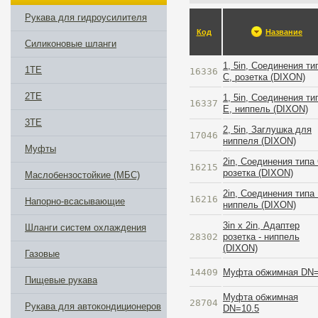
Рукава для гидроусилителя
Код
Название
Силиконовые шланги
1, 5in, Соединения ти
1TE
16336
C, розетка (DIXON)
2TE
1, 5in, Соединения ти
16337
E, ниппель (DIXON)
3TE
2, 5in, Заглушка для
17046
ниппеля (DIXON)
Муфты
2in, Соединения типа 
16215
розетка (DIXON)
Маслобензостойкие (МБС)
2in, Соединения типа 
16216
Напорно-всасывающие
ниппель (DIXON)
3in х 2in, Адаптер
Шланги систем охлаждения
28302
розетка - ниппель
(DIXON)
Газовые
14409
Муфта обжимная DN
Пищевые рукава
Муфта обжимная
28704
Рукава для автокондиционеров
DN=10.5