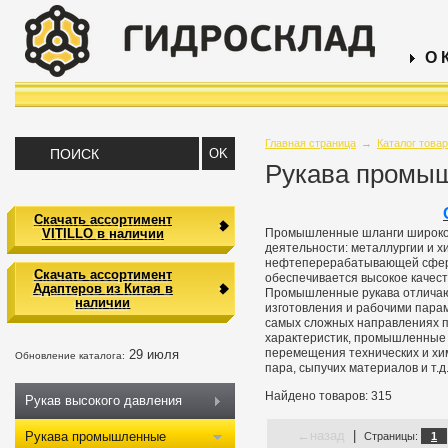
О 
Главная страница
→
Каталог това
Рукава промы
Скачать ассортимент
VITILLO в наличии
Промышленные шланги широко 
деятельности: металлургии и хи
нефтеперерабатывающей сфера
Скачать ассортимент
обеспечивается высокое качест
Адаптеров из Китая в
Промышленные рукава отличаю
наличии
изготовления и рабочими парам
самых сложных направлениях п
характеристик, промышленные 
перемещения технических и хим
29 июля
Обновление каталога:
пара, сыпучих материалов и т.д
Найдено товаров: 315
Рукав высокого давления
←
назад
|
Рукава промышленные
Страницы:
1