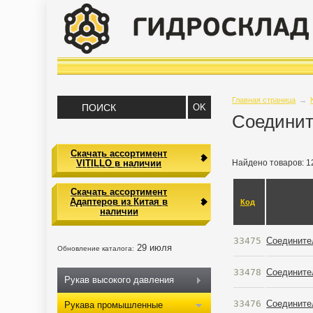
Главная страница
→
Соедини
Скачать ассортимент
VITILLO в наличии
Найдено товаров: 1
Скачать ассортимент
Адаптеров из Китая в
Код
наличии
33475
Соединител
29 июля
Обновление каталога:
33478
Соединител
Рукав высокого давления
33476
Соединител
Рукава промышленные