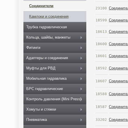
Соединители
23100
Соединител
Камлоки и соединения
18599
Соединител
Трубка гидравлическая
18613
Соединител
Кольца, шайбы, манжеты
18600
Соединител
Фитинги
18601
Соединител
Адаптеры и соединения
18592
Соединител
Муфты для РВД
Мобильная гидравлика
18607
Соединител
БРС гидравлические
18588
Соединител
Контроль давления (Mini Press)
18587
Соединител
Хомуты и стяжки
33202
Соедините
Пневматика