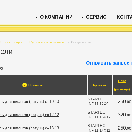
О КОМПАНИИ
СЕРВИС
КОНТ
Каталог товаров
→
Рукава промышленные
→
Соединители
тели
Отправить запрос 
23
Цена
Название
Артикул
(розница)
STARTEC 
250.
ь для шлангов (латунь) d=10-10
00
INF.11.12X9
STARTEC 
320.
ь для шлангов (латунь) d=12-12
00
INF.11.16X12
STARTEC 
250.
ь для шлангов (латунь) d=13-13
00
INF.11.14X11