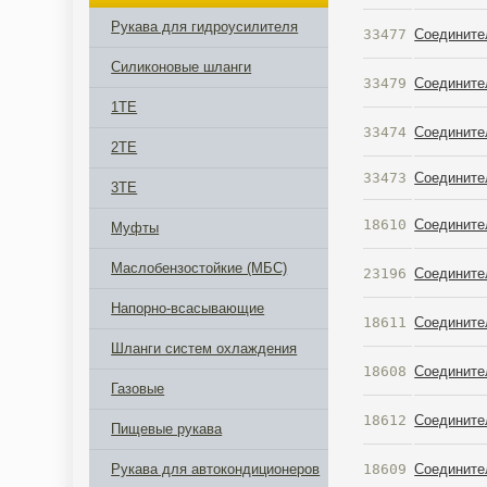
Рукава для гидроусилителя
33477
Соединител
Силиконовые шланги
33479
Соединител
1TE
33474
Соединител
2TE
33473
Соединител
3TE
18610
Соединител
Муфты
Маслобензостойкие (МБС)
23196
Соединител
Напорно-всасывающие
18611
Соединител
Шланги систем охлаждения
18608
Соединител
Газовые
18612
Соединител
Пищевые рукава
18609
Соединител
Рукава для автокондиционеров