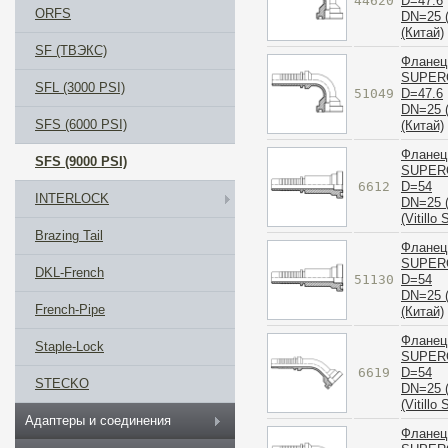
44620
D=47.6
ORFS
DN=25 (
(Китай)
SF (ТВЭКС)
Фланец
SUPER
SFL (3000 PSI)
51049
D=47.6
DN=25 (
SFS (6000 PSI)
(Китай)
Фланец
SFS (9000 PSI)
SUPER
6612
D=54
INTERLOCK
DN=25 (
(Vitillo
Brazing Tail
Фланец
SUPER
DKL-French
51130
D=54
DN=25 (
French-Pipe
(Китай)
Фланец
Staple-Lock
SUPER
6619
D=54
STECKO
DN=25 (
(Vitillo
Адаптеры и соединения
Фланец