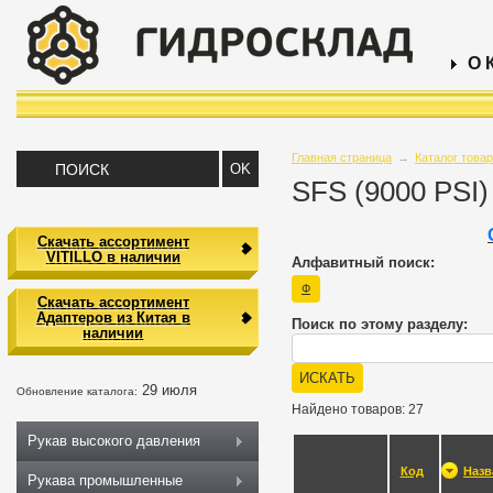
О 
Главная страница
→
Каталог това
SFS (9000 PSI)
Скачать ассортимент
VITILLO в наличии
Алфавитный поиск:
Ф
Скачать ассортимент
Адаптеров из Китая в
Поиск по этому разделу:
наличии
29 июля
Обновление каталога:
Найдено товаров: 27
Рукав высокого давления
Код
Назв
Рукава промышленные