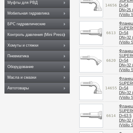
SUPER
Муфты для РВД
14656
D=54
DN=25 (
Мобильная гидравлика
(Vitillo
Фланец
БРС гидравлические
SUPER
6613
D=54
Контроль давления (Mini Press)
DN=32 (
(Vitillo
Хомуты и стяжки
Фланец
SUPER
Пневматика
6620
D=54
DN=32 (
Оборудование
(Vitillo
Масла и смазки
Фланец
SUPER
14655
D=54
Автотовары
DN=32 (
(Vitillo
Фланец
SUPER
6614
D=63.5
DN=32 (
(Vitillo