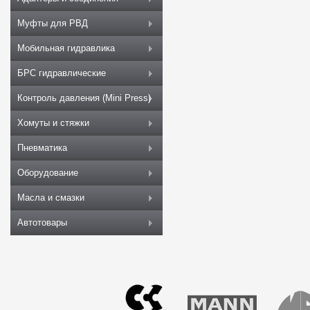
Муфты для РВД
Мобильная гидравлика
БРС гидравлические
Контроль давления (Mini Press)
Хомуты и стяжки
Пневматика
Оборудование
Масла и смазки
Автотовары