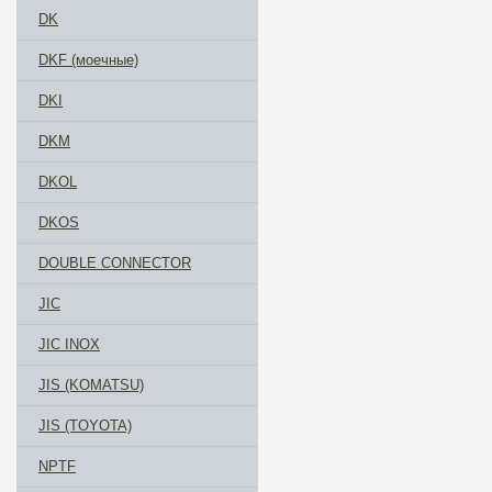
DK
DKF (моечные)
DKI
DKM
DKOL
DKOS
DOUBLE CONNECTOR
JIC
JIC INOX
JIS (KOMATSU)
JIS (TOYOTA)
NPTF