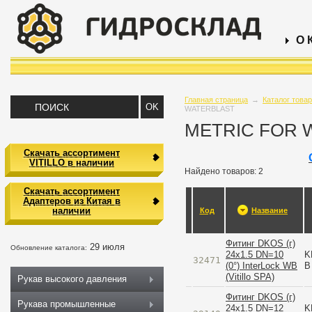
О 
Главная страница
→
Каталог това
WATERBLAST
METRIC FOR 
Скачать ассортимент
VITILLO в наличии
Найдено товаров: 2
Скачать ассортимент
Адаптеров из Китая в
наличии
Код
Название
Фитинг DKOS (г)
29 июля
Обновление каталога:
24x1.5 DN=10
K
32471
(0°) InterLock WB
B
(Vitillo SPA)
Рукав высокого давления
Фитинг DKOS (г)
Рукава промышленные
24x1.5 DN=12
K