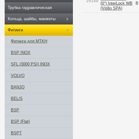
29140
(0°) InterLock WB
B
Трубка гидравлическая
(Vitillo SPA)
Кольца, шайбы, манжеты
Фитинги
Фитинги для MTKH
BSP INOX
SFL (3000 PSI) INOX
VOLVO
BANJO
BEL/S
BSP
BSP (Flat)
BSPT