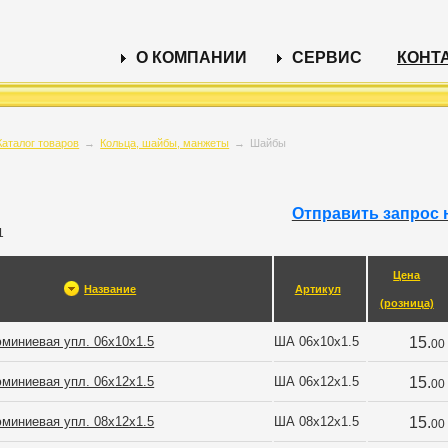
О КОМПАНИИ
СЕРВИС
КОНТ
Каталог товаров
→
Кольца, шайбы, манжеты
→
Шайбы
Отправить запрос 
1
Цена
Название
Артикул
(розница)
миниевая упл. 06х10х1.5
ША 06х10х1.5
15.
00
миниевая упл. 06х12х1.5
ША 06х12х1.5
15.
00
миниевая упл. 08х12х1.5
ША 08х12х1.5
15.
00