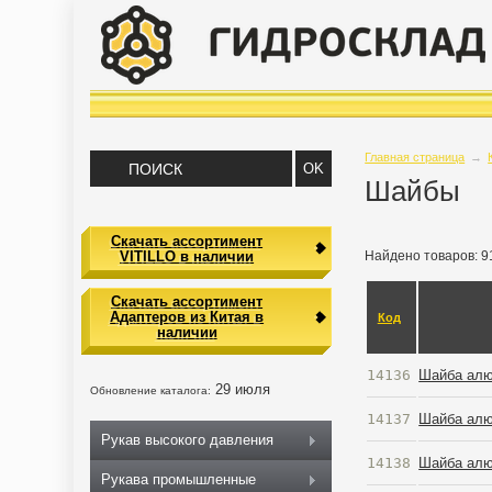
Главная страница
→
Шайбы
Скачать ассортимент
VITILLO в наличии
Найдено товаров: 9
Скачать ассортимент
Адаптеров из Китая в
Код
наличии
14136
Шайба алю
29 июля
Обновление каталога:
14137
Шайба алю
Рукав высокого давления
14138
Шайба алю
Рукава промышленные