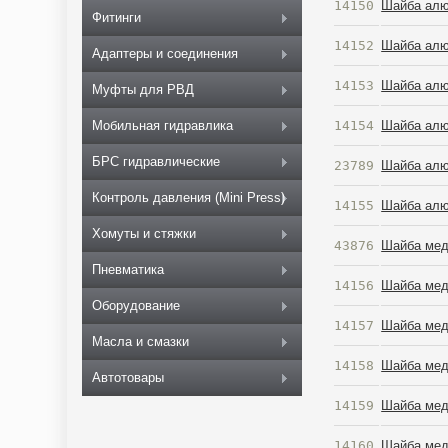
14150
Шайба алю
Фитинги
14152
Шайба алю
Адаптеры и соединения
14153
Шайба алю
Муфты для РВД
14154
Шайба алю
Мобильная гидравлика
БРС гидравлические
23789
Шайба алю
Контроль давления (Mini Press)
14155
Шайба алю
Хомуты и стяжки
43876
Шайба мед
Пневматика
14156
Шайба мед
Оборудование
14157
Шайба мед
Масла и смазки
14158
Шайба мед
Автотовары
14159
Шайба мед
14160
Шайба мед