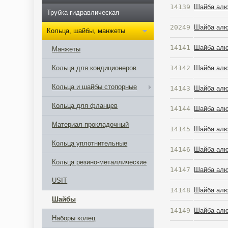
14139
Шайба алю
Трубка гидравлическая
20249
Шайба алю
Кольца, шайбы, манжеты
14141
Шайба алю
Манжеты
14142
Шайба алю
Кольца для кондиционеров
Кольца и шайбы стопорные
14143
Шайба алю
Кольца для фланцев
14144
Шайба алю
Материал прокладочный
14145
Шайба алю
Кольца уплотнительные
14146
Шайба алю
Кольца резино-металлические
14147
Шайба алю
USIT
14148
Шайба алю
Шайбы
14149
Шайба алю
Наборы колец