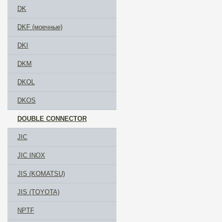
DK
DKF (моечные)
DKI
DKM
DKOL
DKOS
DOUBLE CONNECTOR
JIC
JIC INOX
JIS (KOMATSU)
JIS (TOYOTA)
NPTF