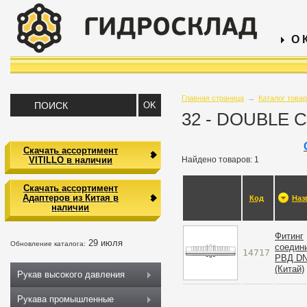
О 
Главная страница
→
Каталог това
32 - DOUBLE
Скачать ассортимент
VITILLO в наличии
Найдено товаров: 1
Скачать ассортимент
Адаптеров из Китая в
Код
Наз
наличии
Фитинг
29 июля
Обновление каталога:
cоедин
14717
РВД D
(Китай)
Рукав высокого давления
Рукава промышленные