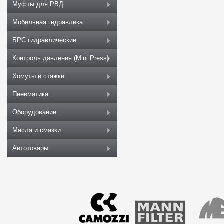
Муфты для РВД
Мобильная гидравлика
БРС гидравлические
Контроль давления (Mini Press)
Хомуты и стяжки
Пневматика
Оборудование
Масла и смазки
Автотовары