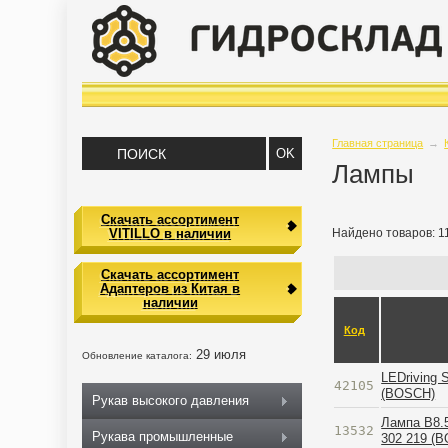
Главная страница
→
Лампы
Скачать ассортимент
VITILLO в наличии
Найдено товаров: 1
Скачать ассортимент
Адаптеров из Китая в
наличии
Код
29 июля
Обновление каталога:
LEDriving
42105
(BOSCH)
Рукав высокого давления
Лампа B8.5
13532
Рукава промышленные
302 219 (