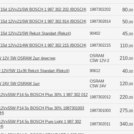
15d 12Vx21/5W BOSCH 1 987 302 202 (BOSCH)
1987302202
80.
00
15d 12Vx21/5W BOSCH 1 987 302 814 (BOSCH)
1987302814
50.
00
5d 12Vx21/5W Rekzit Standart (Rekzit)
90402
45.
00
15d 12Vx21/4W BOSCH 1 987 302 215 (BOSCH)
1987302215
110.
00
OSRAM 
210.
 12V 5W OSRAM 2шт блистер
00
C5W 12V-2
12V/5W 11х36 Rekzit Standart (Rekzit)
90612
40.
00
OSRAM 
120.
W 24V 5W OSRAM 1шт
00
C5W 24V
12Vx55W P14.5s BOSCH Plus 30% 1 987 302 012
220.
1987302012
00
12Vx55W P14.5s BOSCH Plus 30% 1987301003
275.
1987301003
00
H)
12Vx55W P14.5s BOSCH Pure Light 1 987 302
340.
1987302011
00
H)