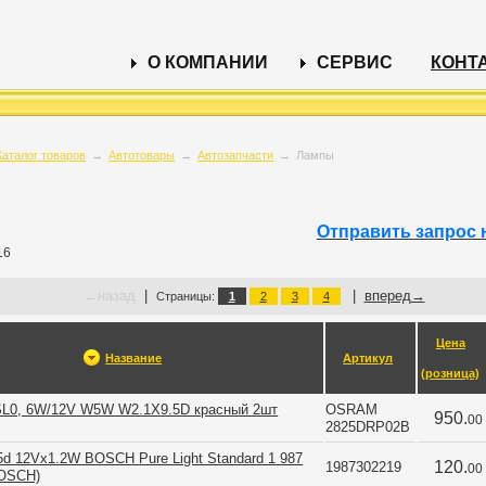
О КОМПАНИИ
СЕРВИС
КОНТ
Каталог товаров
→
Автотовары
→
Автозапчасти
→
Лампы
Отправить запрос 
16
←
назад
|
|
вперед
→
Страницы:
1
2
3
4
Цена
Название
Артикул
(розница)
 SL0, 6W/12V W5W W2.1X9.5D красный 2шт
OSRAM 
950.
00
2825DRP02B
d 12Vx1.2W BOSCH Pure Light Standard 1 987
120.
1987302219
00
BOSCH)