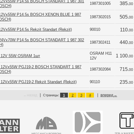
12Vx55W P14.5s BOSCH STANDART 1 987 301
385.
1987301005
00
BOSCH)
12Vx55W P14.5s BOSCH XENON BLUE 1 987
505.
1987302015
00
BOSCH)
2Vx55W P14.5s Rekzit Standart (Rekzit)
90010
110.
00
24Vx70W P14.5s BOSCH STANDART 1 987 302
440.
1987302411
00
H)
OSRAM H11 
1 100.
1 12V 55W OSRAM 1шт
00
12V
 12Vx55W PGJ19-2 BOSCH STANDART 1 987
715.
1987302084
00
BOSCH)
12Vx55W PGJ19-2 Rekzit Standart (Rekzit)
90110
235.
00
←
назад
|
|
вперед
→
Страницы:
1
2
3
4