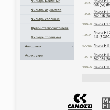
Лампа H1 
Фильтры масляные
13497
005 (бл) (
Фильтры осушителя
Лампа H1 
13507
302 015 (
Фильтры салонные
39048
Лампа H1 1
Щетки стеклоочистителя
Лампа H1 
13534
411 (BOSC
Фильтры топливные
42286
Лампа H1
Автохимия
Лампа H11
Аксессуары
13518
302 084 (
39046
Лампа H11 