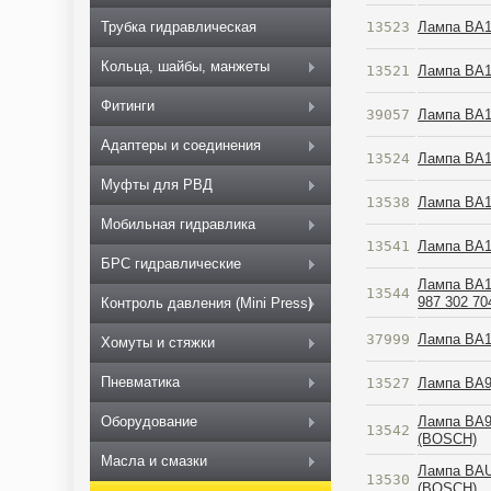
13523
Лампа BA1
Трубка гидравлическая
Кольца, шайбы, манжеты
13521
Лампа BA1
Фитинги
39057
Лампа BA15
Адаптеры и соединения
13524
Лампа BA1
Муфты для РВД
13538
Лампа BA1
Мобильная гидравлика
13541
Лампа BA1
БРС гидравлические
Лампа BA
13544
987 302 7
Контроль давления (Mini Press)
37999
Лампа BA
Хомуты и стяжки
Пневматика
13527
Лампа BA9
Лампа BA9
Оборудование
13542
(BOSCH)
Масла и смазки
Лампа BAU
13530
(BOSCH)