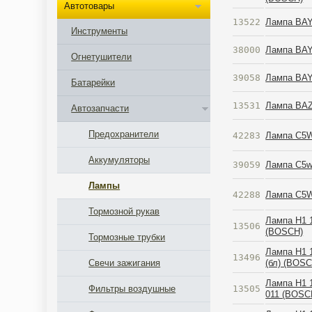
Автотовары
13522
Лампа BAY
Инструменты
38000
Лампа BAY
Огнетушители
39058
Лампа BAY1
Батарейки
13531
Лампа BAZ
Автозапчасти
Предохранители
42283
Лампа C5W
Аккумуляторы
39059
Лампа C5w 
Лампы
42288
Лампа C5
Тормозной рукав
Лампа H1 
13506
(BOSCH)
Тормозные трубки
Лампа H1 
13496
(бл) (BOSC
Свечи зажигания
Лампа H1 
13505
Фильтры воздушные
011 (BOSC