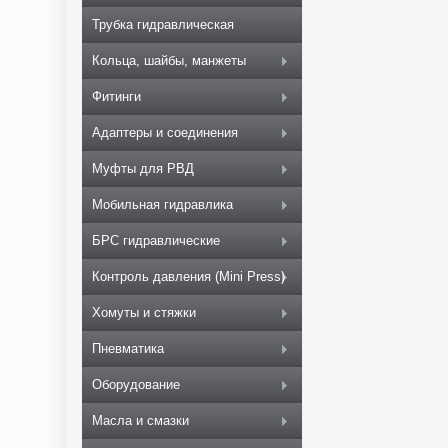
Трубка гидравлическая
Кольца, шайбы, манжеты
Фитинги
Адаптеры и соединения
Муфты для РВД
Мобильная гидравлика
БРС гидравлические
Контроль давления (Mini Press)
Хомуты и стяжки
Пневматика
Оборудование
Масла и смазки