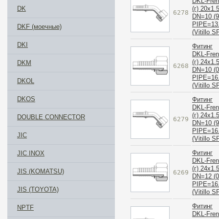
DKL-Fre
(г) 20x1.
DK
6278
DN=10 (9
PIPE=13
DKF (моечные)
(Vitillo S
DKI
Фитинг
DKL-Fre
(г) 24x1.
DKM
6268
DN=10 (0
PIPE=16
DKOL
(Vitillo S
DKOS
Фитинг
DKL-Fre
(г) 24x1.
DOUBLE CONNECTOR
6279
DN=10 (9
PIPE=16
JIC
(Vitillo S
Фитинг
JIC INOX
DKL-Fre
(г) 24x1.
JIS (KOMATSU)
6269
DN=12 (0
PIPE=16
JIS (TOYOTA)
(Vitillo S
Фитинг
NPTF
DKL-Fre