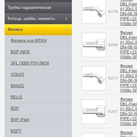
DKL-Fre
Трубка гидравлическая
(г) 20x1.
6276
DN=06 (9
Кольца, шайбы, манжеты
PIPE=13
(Vitillo S
Фитинги
Фитинг
DKL-Fre
Фитинги для MTKH
(г) 20x1.
6266
DN=08 (0
BSP INOX
PIPE=13
(Vitillo S
SFL (3000 PSI) INOX
Фитинг
DKL-Fre
VOLVO
(г) 20x1.
6277
DN=08 (9
PIPE=13
BANJO
(Vitillo S
BEL/S
Фитинг
DKL-Fre
BSP
(г) 20x1.
6267
DN=10 (0
PIPE=13
BSP (Flat)
(Vitillo S
BSPT
Фитинг