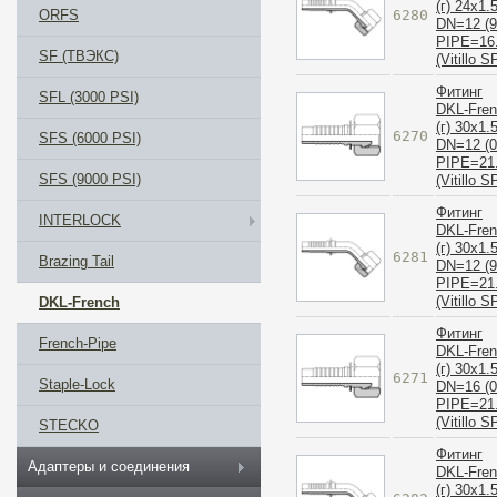
(г) 24x1.
6280
ORFS
DN=12 (9
PIPE=16
SF (ТВЭКС)
(Vitillo S
Фитинг
SFL (3000 PSI)
DKL-Fre
(г) 30x1.
6270
SFS (6000 PSI)
DN=12 (0
PIPE=21
SFS (9000 PSI)
(Vitillo S
Фитинг
INTERLOCK
DKL-Fre
(г) 30x1.
6281
Brazing Tail
DN=12 (9
PIPE=21
(Vitillo S
DKL-French
Фитинг
French-Pipe
DKL-Fre
(г) 30x1.
6271
Staple-Lock
DN=16 (0
PIPE=21
(Vitillo S
STECKO
Фитинг
Адаптеры и соединения
DKL-Fre
(г) 30x1.