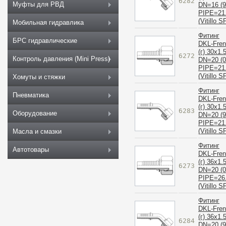
6282
Муфты для РВД
DN=16 (9
PIPE=21
(Vitillo S
Мобильная гидравлика
Фитинг
БРС гидравлические
DKL-Fre
(г) 30x1.
6272
Контроль давления (Mini Press)
DN=20 (0
PIPE=21
(Vitillo S
Хомуты и стяжки
Фитинг
Пневматика
DKL-Fre
(г) 30x1.
6283
Оборудование
DN=20 (9
PIPE=21
(Vitillo S
Масла и смазки
Фитинг
Автотовары
DKL-Fre
(г) 36x1.
6273
DN=20 (0
PIPE=26
(Vitillo S
Фитинг
DKL-Fre
(г) 36x1.
6284
DN=20 (9