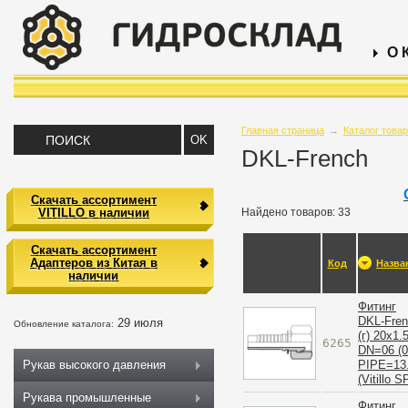
О 
Главная страница
→
Каталог това
DKL-French
Скачать ассортимент
VITILLO в наличии
Найдено товаров: 33
Скачать ассортимент
Адаптеров из Китая в
Код
Назва
наличии
Фитинг
DKL-Fre
29 июля
Обновление каталога:
(г) 20x1.
6265
DN=06 (0
PIPE=13
Рукав высокого давления
(Vitillo S
Рукава промышленные
Фитинг