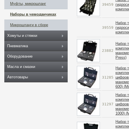
Муфты, микрошланг
39459
гидрос
компле
Наборы в чемоданчиках
Набор 
Микрошланги в сборе
39559
гидрос
компле
Хомуты и стяжки
Набор 
Пневматика
комплек
23882
маномет
Оборудование
Press)
Масла и смазки
Набор 
комплек
Автотовары
31285
цифров
маномет
600) (Mi
Набор 
комплек
31297
цифров
маномет
1000) (
Набор 
комплек