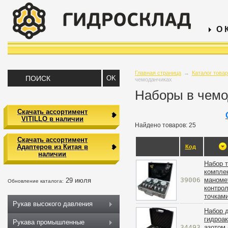
О 
Главная страница
→
Каталог това
чемоданчиках
Наборы в чемо
Скачать ассортимент
VITILLO в наличии
Найдено товаров: 25
Скачать ассортимент
Адаптеров из Китая в
Код
наличии
Набор 
комплек
39006
маноме
29 июля
Обновление каталога:
контро
точкам
Рукав высокого давления
Набор 
гидроа
Рукава промышленные
34493
азотом 