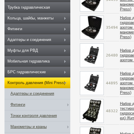
маномет
Трубка гидравлическая
Press)
Набор 
Кольца, шайбы, манжеты
гидроа
35494
азотом 
Фитинги
маномет
Press)
Адаптеры и соединения
Набор 
Муфты для РВД
26480
гидроа
азотом 
Мобильная гидравлика
БРС гидравлические
Набор 
гидроа
Контроль давления (Mini Press)
44895
азотом 
маномет
Press)
Адаптеры и соединения
Набор 
Фитинги
тестир
48322
гидрос
Точки контроля давления
ед) (Ки
Манометры и краны
Набор 