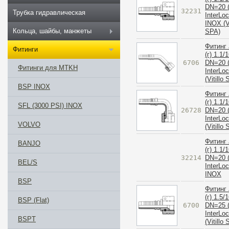
DN=20 (
32231
Трубка гидравлическая
InterLo
INOX (Vi
Кольца, шайбы, манжеты
SPA)
Фитинг 
Фитинги
(г) 1.1/
6706
DN=20 (
Фитинги для MTKH
InterLo
(Vitillo
BSP INOX
Фитинг 
(г) 1.1/1
SFL (3000 PSI) INOX
26728
DN=20 (
InterLo
VOLVO
(Vitillo
Фитинг 
BANJO
(г) 1.1/1
32214
DN=20 (
BEL/S
InterLo
INOX
BSP
Фитинг 
(г) 1.5/
BSP (Flat)
6700
DN=25 (
InterLo
BSPT
(Vitillo