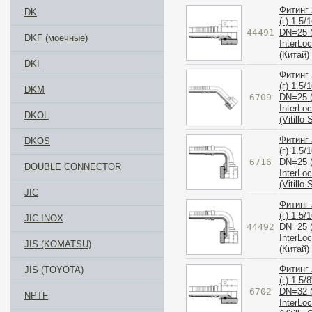
Фитинг 
DK
(г) 1.5/
44491
DN=25 (
DKF (моечные)
InterLo
(Китай)
DKI
Фитинг 
(г) 1.5/
DKM
6709
DN=25 (
InterLo
DKOL
(Vitillo
Фитинг 
DKOS
(г) 1.5/1
6716
DN=25 (
DOUBLE CONNECTOR
InterLo
(Vitillo
JIC
Фитинг 
(г) 1.5/1
JIC INOX
44492
DN=25 (
InterLo
JIS (KOMATSU)
(Китай)
Фитинг 
JIS (TOYOTA)
(г) 1.5/8
6702
DN=32 (
NPTF
InterLo