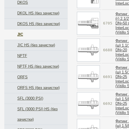
DKOS
InterLo
DKOL HS (без зачистки)
Фитинг 
(г) 2.1/2
6705
DN=50 (
DKOS HS (без зачистки)
InterLo
(Vitillo
JIC
Фитинг 
JIC HS (без зачистки)
(ш) 1.1/
6688
DN=20
InterLo
NPTF
(Vitillo
NPTF HS (без зачистки)
Фитинг 
(ш) 1.5/
6691
DN=25
ORFS
InterLo
(Vitillo
ORFS HS (без зачистки)
Фитинг 
SFL (3000 PSI)
(ш) 1.5/
6692
DN=25
InterLo
SFL (3000 PSI) HS (без
(Vitillo
зачистки)
Фитинг 
(ш) 1.5/