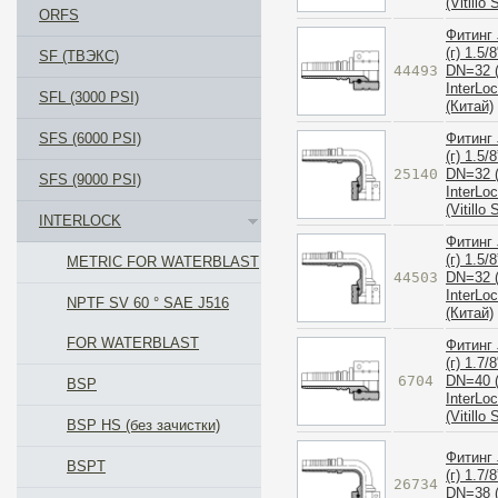
(Vitillo
ORFS
Фитинг 
(г) 1.5/8
SF (ТВЭКС)
44493
DN=32 (
InterLo
SFL (3000 PSI)
(Китай)
Фитинг 
SFS (6000 PSI)
(г) 1.5/8
25140
DN=32 (
SFS (9000 PSI)
InterLo
(Vitillo
INTERLOCK
Фитинг 
(г) 1.5/8
METRIC FOR WATERBLAST
44503
DN=32 (
InterLo
NPTF SV 60 ° SAE J516
(Китай)
FOR WATERBLAST
Фитинг 
(г) 1.7/8
6704
DN=40 (
BSP
InterLo
(Vitillo
BSP HS (без зачистки)
Фитинг 
BSPT
(г) 1.7/8
26734
DN=38 (