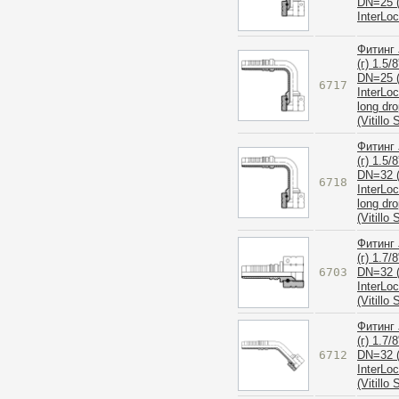
DN=25 (
InterLo
Фитинг 
(г) 1.5/8
DN=25 (
6717
InterLo
long dr
(Vitillo
Фитинг 
(г) 1.5/8
DN=32 (
6718
InterLo
long dr
(Vitillo
Фитинг 
(г) 1.7/8
6703
DN=32 (
InterLo
(Vitillo
Фитинг 
(г) 1.7/8
6712
DN=32 (
InterLo
(Vitillo