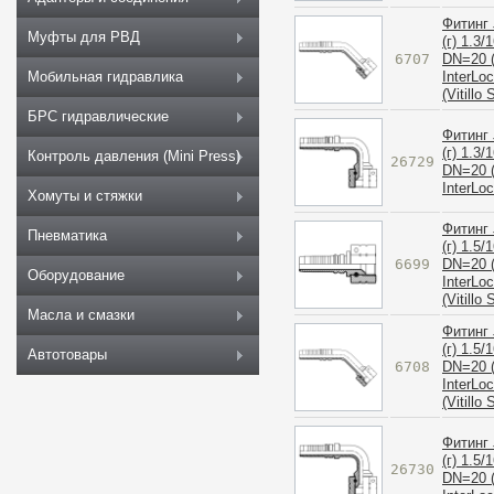
Фитинг 
Муфты для РВД
(г) 1.3/
6707
DN=20 (
InterLo
Мобильная гидравлика
(Vitillo
БРС гидравлические
Фитинг 
(г) 1.3/1
Контроль давления (Mini Press)
26729
DN=20 (
InterLo
Хомуты и стяжки
Фитинг 
Пневматика
(г) 1.5/
6699
DN=20 (
Оборудование
InterLo
(Vitillo
Масла и смазки
Фитинг 
(г) 1.5/
Автотовары
6708
DN=20 (
InterLo
(Vitillo
Фитинг 
(г) 1.5/1
26730
DN=20 (