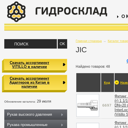
О 
Главная страница
→
Каталог това
JIC
Скачать ассортимент
VITILLO в наличии
Найдено товаров: 48
Скачать ассортимент
Адаптеров из Китая в
Код
Назв
наличии
Фитинг 
(г) 1.1/
29 июля
Обновление каталога:
6697
DN=20 (
InterLo
(Vitillo
Рукав высокого давления
Фитинг 
Рукава промышленные
(г) 1.1/