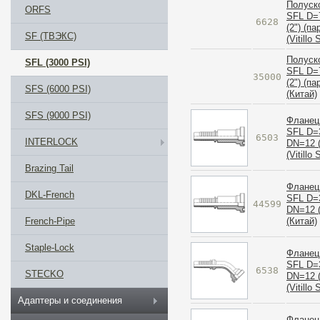
Полуск
ORFS
SFL D=
6628
(2") (па
SF (ТВЭКС)
(Vitillo
Полуск
SFL (3000 PSI)
SFL D=
35000
(2") (па
SFS (6000 PSI)
(Китай)
SFS (9000 PSI)
Фланец
SFL D=
6503
INTERLOCK
DN=12 (
(Vitillo
Brazing Tail
Фланец
DKL-French
SFL D=
44599
DN=12 (
(Китай)
French-Pipe
Staple-Lock
Фланец
SFL D=
6538
STECKO
DN=12 (
(Vitillo
Адаптеры и соединения
Фланец