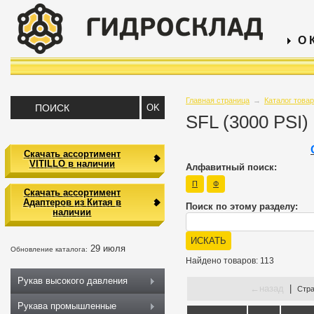
О 
Главная страница
→
Каталог това
SFL (3000 PSI)
Скачать ассортимент
VITILLO в наличии
Алфавитный поиск:
П
Ф
Скачать ассортимент
Адаптеров из Китая в
Поиск по этому разделу:
наличии
29 июля
Обновление каталога:
Найдено товаров: 113
Рукав высокого давления
←
назад
|
Стр
Рукава промышленные