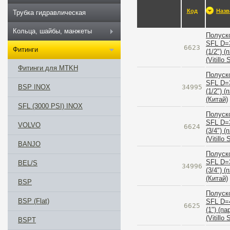
Код
Назв
Трубка гидравлическая
Кольца, шайбы, манжеты
Полуск
SFL D=
6623
Фитинги
(1/2") (
(Vitillo
Фитинги для MTKH
Полуск
SFL D=
34995
BSP INOX
(1/2") (
(Китай)
SFL (3000 PSI) INOX
Полуск
SFL D=
VOLVO
6624
(3/4") (
(Vitillo
BANJO
Полуск
SFL D=
BEL/S
34996
(3/4") (
(Китай)
BSP
Полуск
BSP (Flat)
SFL D=
6625
(1") (па
(Vitillo
BSPT