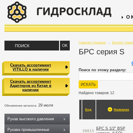
О 
Главная страница
→
Каталог това
БРС серия S
Скачать ассортимент
VITILLO в наличии
Поиск по этому разделу:
Скачать ассортимент
Адаптеров из Китая в
наличии
Найдено товаров: 12
29 июля
Обновление каталога:
Код
Название
Рукав высокого давления
БРС S 1/2" BSP
Рукава промышленные
39815