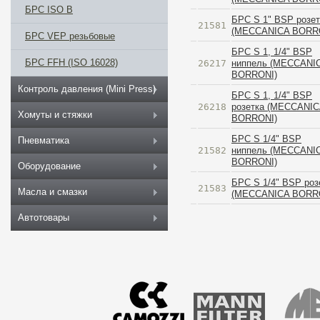
БРС ISO B
БРС S 1" BSP розет
21581
(MECCANICA BORR
БРС VEP резьбовые
БРС S 1, 1/4" BSP
БРС FFH (ISO 16028)
26217
ниппель (MECCANI
BORRONI)
Контроль давления (Mini Press)
БРС S 1, 1/4" BSP
26218
розетка (MECCANI
Хомуты и стяжки
BORRONI)
БРС S 1/4" BSP
Пневматика
21582
ниппель (MECCANI
BORRONI)
Оборудование
БРС S 1/4" BSP роз
21583
Масла и смазки
(MECCANICA BORR
Автотовары