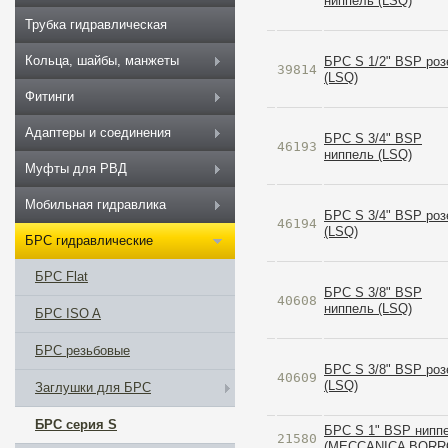
ниппель (LSQ)
Трубка гидравлическая
Кольца, шайбы, манжеты
БРС S 1/2" BSP роз
39814
(LSQ)
Фитинги
Адаптеры и соединения
БРС S 3/4" BSP
46193
ниппель (LSQ)
Муфты для РВД
Мобильная гидравлика
БРС S 3/4" BSP роз
46194
(LSQ)
БРС гидравлические
БРС Flat
БРС S 3/8" BSP
40608
ниппель (LSQ)
БРС ISO A
БРС резьбовые
БРС S 3/8" BSP роз
40609
(LSQ)
Заглушки для БРС
БРС серия S
БРС S 1" BSP нипп
21580
(MECCANICA BORR