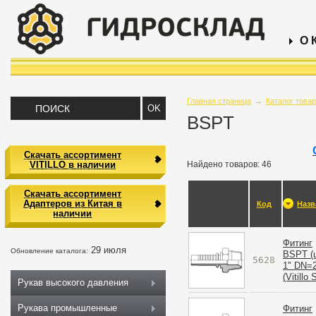
О 
Главная страница
→
Каталог това
BSPT
Скачать ассортимент
VITILLO в наличии
Найдено товаров: 46
Скачать ассортимент
Адаптеров из Китая в
Код
Назв
наличии
Фитинг
29 июля
Обновление каталога:
BSPT (
5628
1" DN=
(Vitillo
Рукав высокого давления
Рукава промышленные
Фитинг