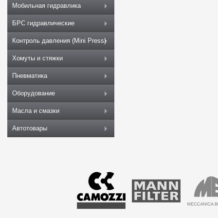
Мобильная гидравлика
БРС гидравлические
Контроль давления (Mini Press)
Хомуты и стяжки
Пневматика
Оборудование
Масла и смазки
Автотовары