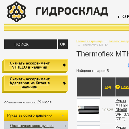
О 
Главная страница
→
Каталог това
→
Thermoflex MTH2
Thermoflex MT
Скачать ассортимент
VITILLO в наличии
Найдено товаров: 5
Скачать ассортимент
Адаптеров из Китая в
наличии
Код
Назв
Рукав
29 июля
Обновление каталога:
MTH2-T
10525
DN=06
WP=375
Рукав высокого давления
(ZEC)
Оплеточная конструкция
Рукав