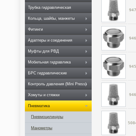
Трубка гидравлическая
94
Кольца, шайбы, манжеты
Фитинги
94
Адаптеры и соединения
Муфты для РВД
Мобильная гидравлика
94
БРС гидравлические
Контроль давления (Mini Press)
94
Хомуты и стяжки
Пневматика
Пневмоцилиндры
508
Манометры