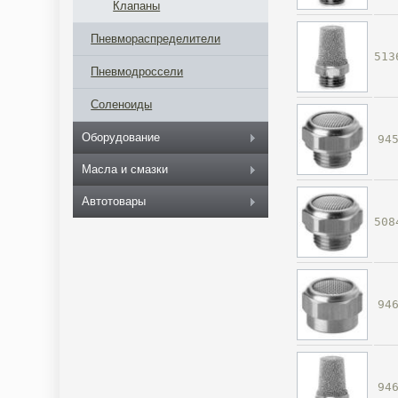
Клапаны
Пневмораспределители
513
Пневмодроссели
Соленоиды
Оборудование
94
Масла и смазки
Автотовары
508
94
94