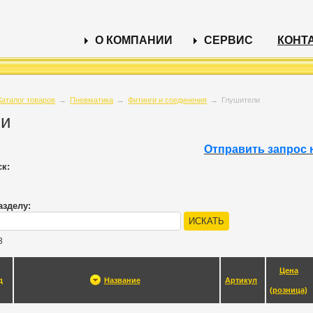
О КОМПАНИИ
СЕРВИС
КОНТ
Каталог товаров
→
Пневматика
→
Фитинги и соединения
→
Глушители
ли
Отправить запрос 
к:
азделу:
3
Цена
д
Название
Артикул
(розница)