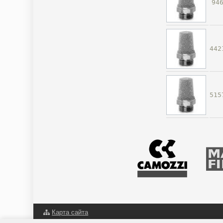
94
442
515
Карта сайта