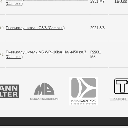
190.
64
2931 M7
00
(Camozzi)
19
Пневмоглушитель G3/8 (Camozzi)
2921 3/8
Пневмоглушитель M5 WP=10bar Нл/м450 кл.7
R2931 
72
(Camozzi)
M5