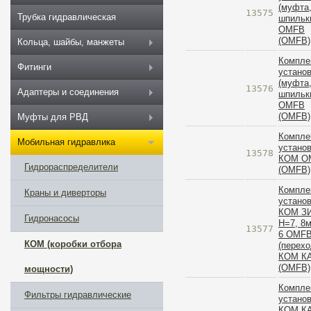
(муфта
13575
Трубка гидравлическая
шпильк
OMFB
(OMFB)
Кольца, шайбы, манжеты
Компле
Фитинги
устано
(муфта
13576
Адаптеры и соединения
шпильк
OMFB
(OMFB)
Муфты для РВД
Компле
Мобильная гидравлика
устано
13578
КОМ O
Гидрораспределители
(OMFB)
Компле
Краны и диверторы
устано
КОМ З
Гидронасосы
H=7, 8
13577
6 OMF
КОМ (коробки отбора
(перехо
КОМ К
(OMFB)
мощности)
Компле
Фильтры гидравлические
устано
КОМ К