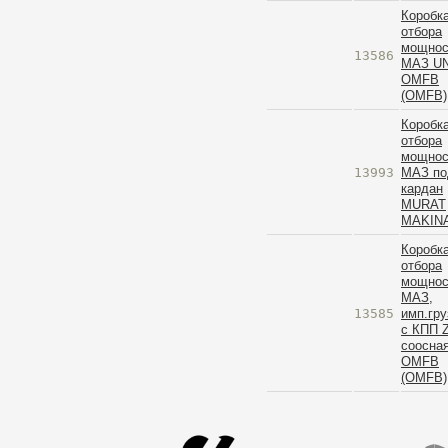
Коробк
отбора
мощнос
13586
МАЗ UN
OMFB
(OMFB)
Коробк
отбора
мощнос
13993
МАЗ по
кардан
MURAT
MAKIN
Коробк
отбора
мощнос
МАЗ,
13585
имп.гру
c КПП 
соосна
OMFB
(OMFB)