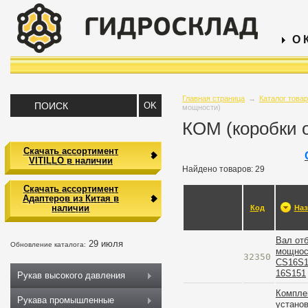
О 
Главная страница
→
Каталог това
мощности)
КОМ (коробки 
Скачать ассортимент
VITILLO в наличии
Найдено товаров: 29
Скачать ассортимент
Адаптеров из Китая в
наличии
Код
Наз
Вал от
29 июля
Обновление каталога:
мощнос
32350
CS16S1
16S151
Рукав высокого давления
Компле
Рукава промышленные
устано