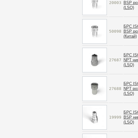
20003
BSP ро
(LSQ)
БРС ISO
50098
BSP ро
(Китай)
БРС ISO
27687
NPT ни
(LSQ)
БРС ISO
27688
NPT ро
(LSQ)
БРС ISO
19999
BSP ни
(LSQ)