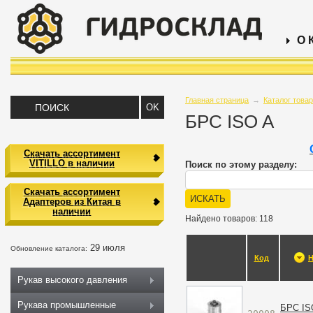
О 
Главная страница
→
Каталог това
БРС ISO A
Скачать ассортимент
VITILLO в наличии
Поиск по этому разделу:
Скачать ассортимент
Адаптеров из Китая в
наличии
Найдено товаров: 118
29 июля
Обновление каталога:
Код
Н
Рукав высокого давления
Рукава промышленные
БРС IS