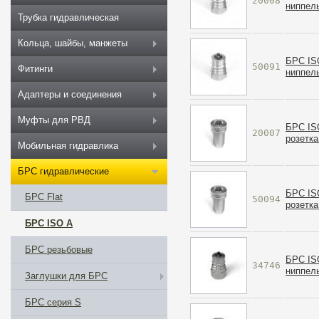
20008
ниппел
Трубка гидравлическая
Кольца, шайбы, манжеты
БРС IS
50091
Фитинги
ниппель
Адаптеры и соединения
Муфты для РВД
БРС IS
20007
розетка
Мобильная гидравлика
БРС гидравлические
БРС IS
БРС Flat
50094
розетка
БРС ISO A
БРС резьбовые
БРС IS
34746
ниппел
Заглушки для БРС
БРС серия S