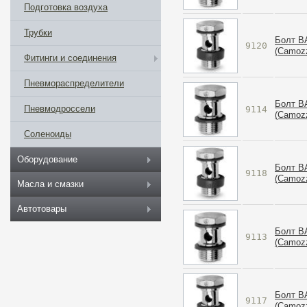
Подготовка воздуха
Трубки
Болт B
9120
(Camozz
Фитинги и соединения
Пневмораспределители
Болт B
Пневмодроссели
9114
(Camozz
Соленоиды
Оборудование
Болт B
9118
(Camozz
Масла и смазки
Автотовары
Болт B
9113
(Camozz
Болт B
9117
(Camozz