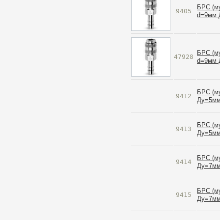
БРС (м
9405
d=9мм 
БРС (м
47928
d=9мм 
БРС (му
9412
Ду=5мм
БРС (му
9413
Ду=5мм
БРС (му
9414
Ду=7мм
БРС (му
9415
Ду=7мм