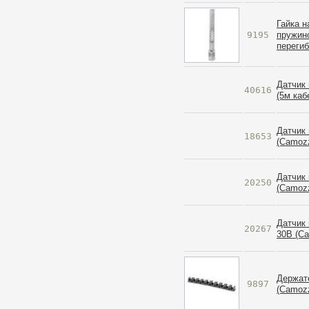
Гайка н
9195
пружино
перегиб
Датчик 
40616
(5м каб
Датчик 
18653
(Camozz
Датчик 
20250
(Camozz
Датчик 
20267
30B (Ca
Держате
9897
(Camozz