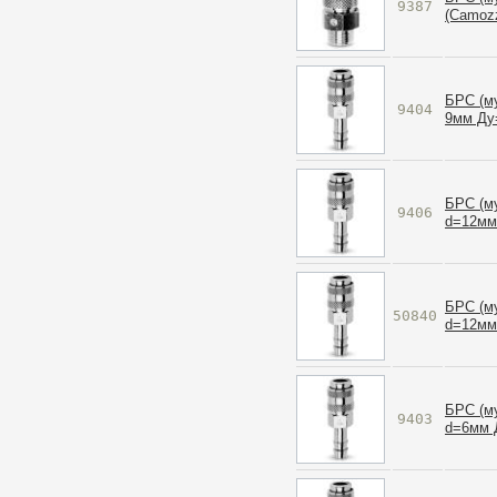
9387
(Camozz
БРС (м
9404
9мм Ду
БРС (м
9406
d=12мм
БРС (м
50840
d=12мм
БРС (м
9403
d=6мм 