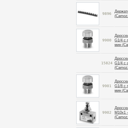
Держат
9896
(Camozz
Дроссе
9900
G1/4 с 
мин (Ca
Дроссе
15824
G1/4 с
(Camozz
Дроссе
9901
G1/8 с 
мин (Ca
Дроссе
9902
M10x1 -
(Camozz