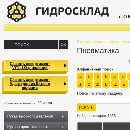
О 
Главная страница
→
Каталог това
Пневматика
Скачать ассортимент
VITILLO в наличии
Алфавитный поиск:
C
P
V
Б
В
Г
Скачать ассортимент
Адаптеров из Китая в
Т
У
Ф
Ц
Ш
Э
наличии
Поиск по этому разделу:
29 июля
Обновление каталога:
Найдено товаров: 1938
Рукав высокого давления
Рукава промышленные