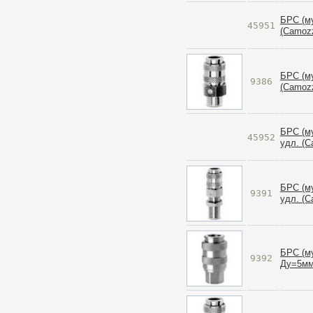
БРС (м
45951
(Camozz
БРС (м
9386
(Camozz
БРС (м
45952
удл. (C
БРС (м
9391
удл. (C
БРС (му
9392
Ду=5мм