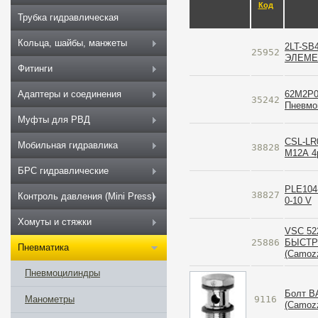
Код
Трубка гидравлическая
Кольца, шайбы, манжеты
2LT-SB
25952
ЭЛЕМЕН
Фитинги
62M2P0
Адаптеры и соединения
35242
Пневмо
Муфты для РВД
CSL-LR
Мобильная гидравлика
38828
М12А 4p
БРС гидравлические
PLE104-
38827
Контроль давления (Mini Press)
0-10 V
Хомуты и стяжки
VSC 52
25886
БЫСТР
Пневматика
(Camozz
Пневмоцилиндры
Болт B
9116
Манометры
(Camozz