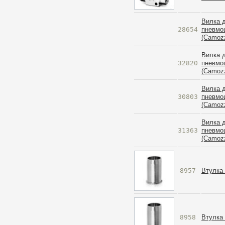
Вилка 
28654
пневмо
(Camozz
Вилка 
32820
пневмо
(Camozz
Вилка 
30803
пневмо
(Camozz
Вилка 
31363
пневмо
(Camozz
8957
Втулка
8958
Втулка