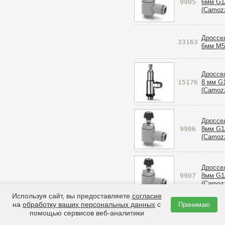
9905
6мм G1/
(Camozz
Дроссе
33163
6мм M5 
Дроссе
15176
8 мм G1
(Camozz
Дроссе
9906
8мм G1/
(Camozz
Дроссе
9907
8мм G1/
(Camozz
Используя сайт, вы предоставляете
согласие
на
обработку ваших персональных данных
с
Принимаю
Дроссе
помощью сервисов веб-аналитики
40455
P=10мм