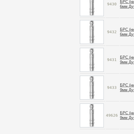
БРС (н
9430
6мм Ду
БРС (н
9432
6мм Ду
БРС (н
9431
9мм Ду
БРС (н
9433
9мм Ду
БРС (н
49626
9мм Ду