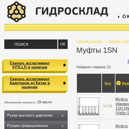
О 
Главная страница
→
Каталог това
Муфты 1SN
Скачать ассортимент
VITILLO в наличии
Найдено товаров: 22
Скачать ассортимент
Адаптеров из Китая в
Код
Наз
наличии
Муфта
29 июля
Обновление каталога:
обжимн
5278
1SN DN
(Vitillo
Рукав высокого давления
Рукава промышленные
Муфта