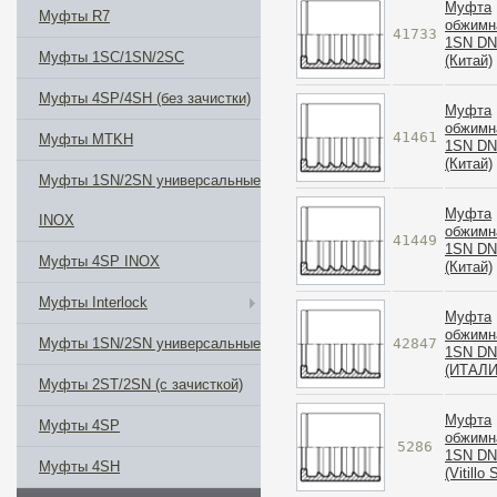
Муфта
Муфты R7
обжимн
41733
1SN DN
Муфты 1SС/1SN/2SC
(Китай)
Муфты 4SP/4SH (без зачистки)
Муфта
обжимн
41461
Муфты MTKH
1SN DN
(Китай)
Муфты 1SN/2SN универсальные
Муфта
INOX
обжимн
41449
1SN DN
Муфты 4SP INOX
(Китай)
Муфты Interlock
Муфта
обжимн
42847
Муфты 1SN/2SN универсальные
1SN DN
(ИТАЛИ
Муфты 2ST/2SN (с зачисткой)
Муфта
Муфты 4SP
обжимн
5286
1SN DN
Муфты 4SH
(Vitillo