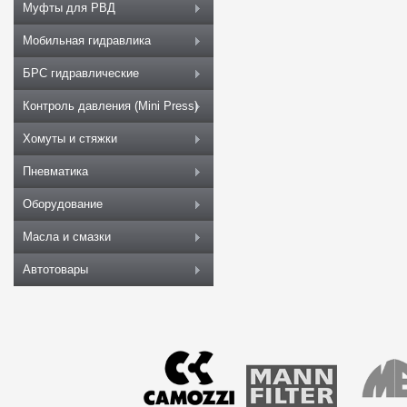
Муфты для РВД
Мобильная гидравлика
БРС гидравлические
Контроль давления (Mini Press)
Хомуты и стяжки
Пневматика
Оборудование
Масла и смазки
Автотовары