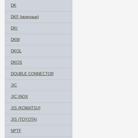
DK
DKF (моечные)
DKI
DKM
DKOL
DKOS
DOUBLE CONNECTOR
JIC
JIC INOX
JIS (KOMATSU)
JIS (TOYOTA)
NPTF