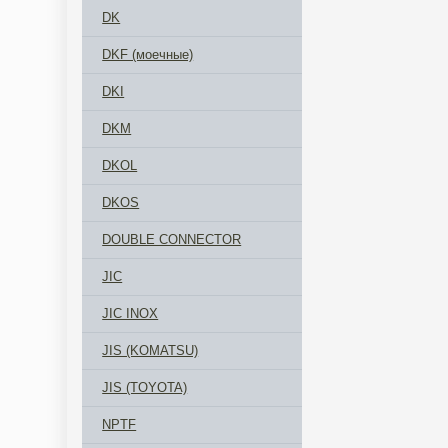
DK
DKF (моечные)
DKI
DKM
DKOL
DKOS
DOUBLE CONNECTOR
JIC
JIC INOX
JIS (KOMATSU)
JIS (TOYOTA)
NPTF