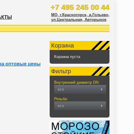
+7 495 245 00 44
МО, г.Красногорск, д.Гольево,
АКТЫ
ул.Центральная, Авторынок
Корзина
Корзина пуста
на оптовые цены
Фильтр
Внутренний диаметр DN:
все
Резьба:
все