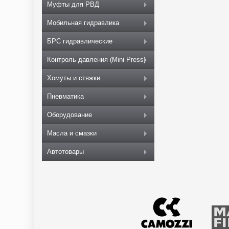
Муфты для РВД
Мобильная гидравлика
БРС гидравлические
Контроль давления (Mini Press)
Хомуты и стяжки
Пневматика
Оборудование
Масла и смазки
Автотовары