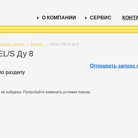
О КОМПАНИИ
СЕРВИС
КОНТ
Каталог товаров
→
Фитинги
→
Фитинг BEL/S Ду 8
EL/S Ду 8
Отправить запрос 
по разделу
 не найдено. Попробуйте изменить условия поиска