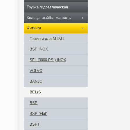
Трубка гидравлическая
Кольца, шайбы, манжеты
Фитинги
Фитинги для MTKH
BSP INOX
SFL (3000 PSI) INOX
VOLVO
BANJO
BEL/S
BSP
BSP (Flat)
BSPT