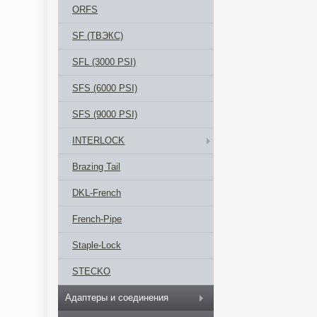
ORFS
SF (ТВЭКС)
SFL (3000 PSI)
SFS (6000 PSI)
SFS (9000 PSI)
INTERLOCK
Brazing Tail
DKL-French
French-Pipe
Staple-Lock
STECKO
Адаптеры и соединения