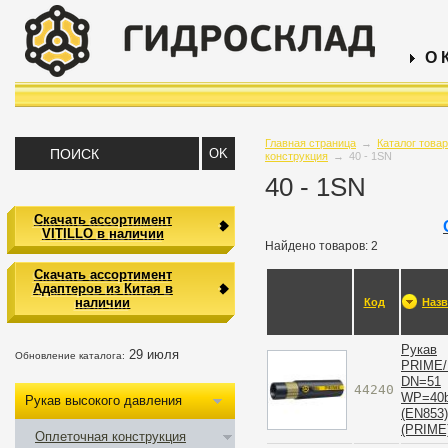
О 
Главная страница
→
Каталог това
конструкция
→
40 - 1SN
40 - 1SN
Скачать ассортимент
VITILLO в наличии
Найдено товаров: 2
Скачать ассортимент
Адаптеров из Китая в
наличии
Код
Назв
Рукав
29 июля
Обновление каталога:
PRIME
DN=51
44240
WP=40b
Рукав высокого давления
(EN853)
(PRIME
Оплеточная конструкция