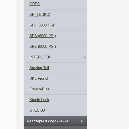
ORFS
SF (ТВЭКС)
SFL (3000 PSI)
SFS (6000 PSI)
SFS (9000 PSI)
INTERLOCK
Brazing Tail
DKL-French
French-Pipe
Staple-Lock
STECKO
Адаптеры и соединения