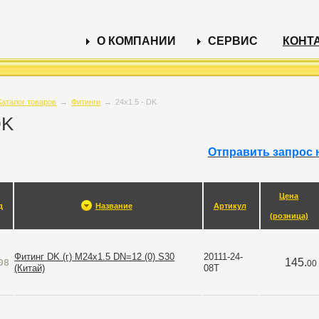
О КОМПАНИИ
СЕРВИС
КОНТ
Каталог товаров
→
Фитинги
→
24х1.5 - DK
DK
Отправить запрос 
Цена
д
Название
Артикул
(розница)
Фитинг DK (г) M24х1.5 DN=12 (0) S30
20111-24-
145.
08
00
(Китай)
08T