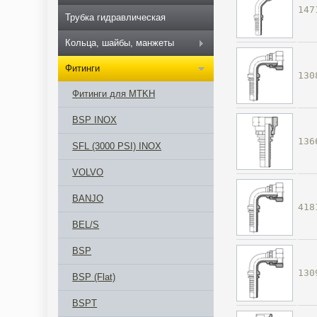
147
Трубка гидравлическая
Кольца, шайбы, манжеты
Фитинги
130
Фитинги для MTKH
BSP INOX
136
SFL (3000 PSI) INOX
VOLVO
BANJO
418
BEL/S
BSP
130
BSP (Flat)
BSPT