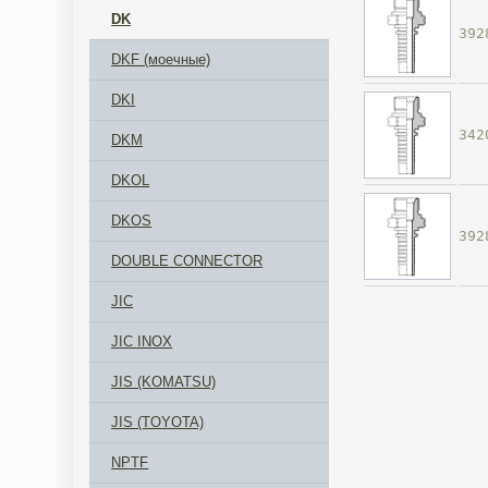
DK
392
DKF (моечные)
DKI
342
DKM
DKOL
DKOS
392
DOUBLE CONNECTOR
JIC
JIC INOX
JIS (KOMATSU)
JIS (TOYOTA)
NPTF