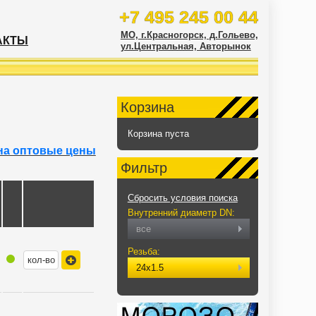
+7 495 245 00 44
МО, г.Красногорск, д.Гольево,
АКТЫ
ул.Центральная, Авторынок
Корзина
Корзина пуста
на оптовые цены
Фильтр
Сбросить условия поиска
Внутренний диаметр DN:
все
Резьба:
24х1.5