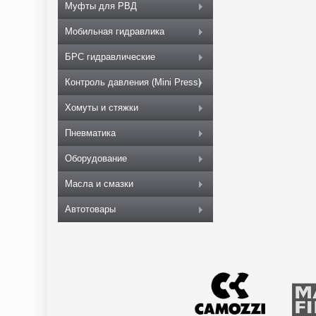
Муфты для РВД
Мобильная гидравлика
БРС гидравлические
Контроль давления (Mini Press)
Хомуты и стяжки
Пневматика
Оборудование
Масла и смазки
Автотовары