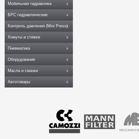
Мобильная гидравлика
БРС гидравлические
Контроль давления (Mini Press)
Хомуты и стяжки
Пневматика
Оборудование
Масла и смазки
Автотовары