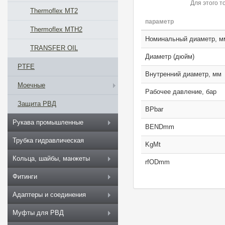
Для этого т
Thermoflex MT2
параметр
Thermoflex MTH2
Номинальный диаметр, м
TRANSFER OIL
Диаметр (дюйм)
PTFE
Внутренний диаметр, мм
Моечные
Рабочее давление, бар
Защита РВД
BPbar
Рукава промышленные
BENDmm
Трубка гидравлическая
KgMt
Кольца, шайбы, манжеты
rfODmm
Фитинги
Адаптеры и соединения
Муфты для РВД