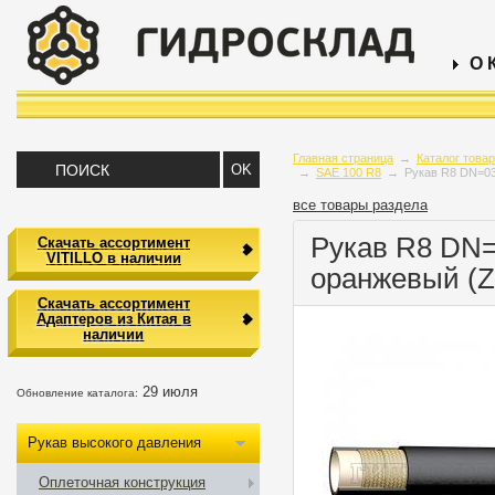
О 
Главная страница
→
Каталог това
→
SAE 100 R8
→
Рукав R8 DN=0
все товары раздела
Рукав R8 DN
Скачать ассортимент
VITILLO в наличии
оранжевый (
Скачать ассортимент
Адаптеров из Китая в
наличии
29 июля
Обновление каталога:
Рукав высокого давления
Оплеточная конструкция