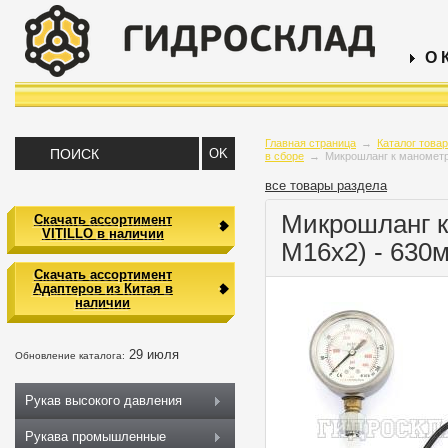
О 
Главная страница
→
Каталог това
в сборе
→
Микрошланг к маномет
все товары раздела
Микрошланг к
Скачать ассортимент
VITILLO в наличии
M16х2) - 63
Скачать ассортимент
Адаптеров из Китая в
наличии
29 июля
Обновление каталога:
Рукав высокого давления
Рукава промышленные