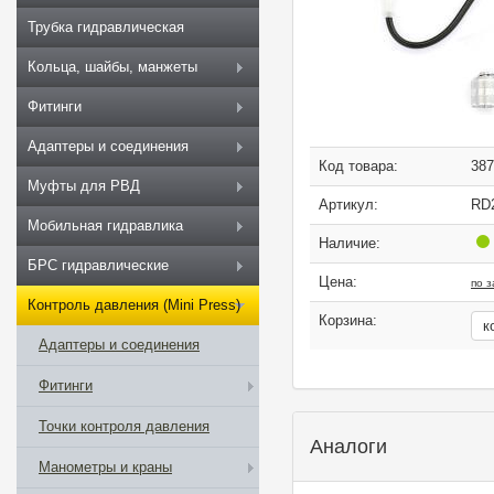
Трубка гидравлическая
Кольца, шайбы, манжеты
Фитинги
Адаптеры и соединения
Код товара:
387
Муфты для РВД
Артикул:
RD2
Мобильная гидравлика
Наличие:
БРС гидравлические
Цена:
по з
Контроль давления (Mini Press)
Корзина:
Адаптеры и соединения
Фитинги
Точки контроля давления
Аналоги
Манометры и краны