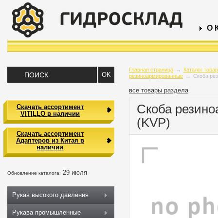
О 
Главная страница
→
Каталог това
резиноармированные
→
Скоба ре
все товары раздела
Скоба резино
Скачать ассортимент
VITILLO в наличии
(KVP)
Скачать ассортимент
Адаптеров из Китая в
наличии
29 июля
Обновление каталога:
Рукав высокого давления
Рукава промышленные