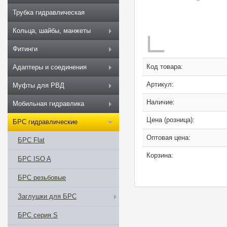
Трубка гидравлическая
Кольца, шайбы, манжеты
Фитинги
Код товара:
Адаптеры и соединения
Артикул:
Муфты для РВД
Наличие:
Мобильная гидравлика
Цена (розница):
БРС гидравлические
Оптовая цена:
БРС Flat
Корзина:
БРС ISO A
БРС резьбовые
Заглушки для БРС
БРС серия S