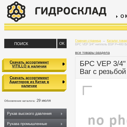
О 
Главная страница
→
Каталог това
БРС VEP 3/4" ниппель BSP P=480 Ba
все товары раздела
БРС VEP 3/4"
Скачать ассортимент
VITILLO в наличии
Bar с резьбой
Скачать ассортимент
Адаптеров из Китая в
наличии
29 июля
Обновление каталога:
Рукав высокого давления
Рукава промышленные