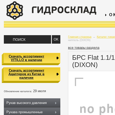
О 
Главная страница
→
Каталог това
ниппель (DIXON)
все товары раздела
БРС Flat 1.1/
Скачать ассортимент
VITILLO в наличии
(DIXON)
Скачать ассортимент
Адаптеров из Китая в
наличии
29 июля
Обновление каталога:
Рукав высокого давления
Рукава промышленные