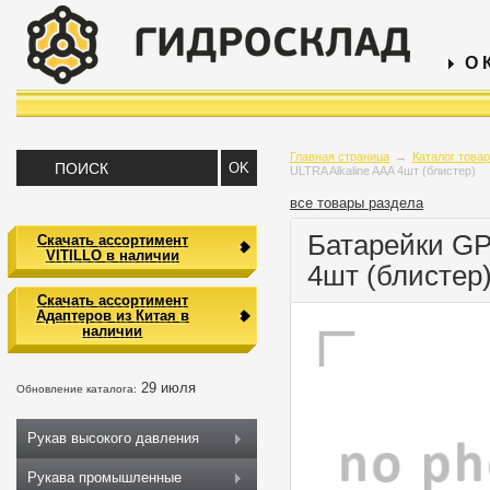
О 
Главная страница
→
Каталог това
ULTRA Alkaline AAA 4шт (блистер)
все товары раздела
Батарейки GP
Скачать ассортимент
VITILLO в наличии
4шт (блистер
Скачать ассортимент
Адаптеров из Китая в
наличии
29 июля
Обновление каталога:
Рукав высокого давления
Рукава промышленные