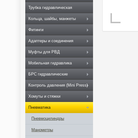
Трубка гидравлическая
Кольца, шайбы, манжеты
Фитинги
Адаптеры и соединения
Муфты для РВД
Мобильная гидравлика
БРС гидравлические
Контроль давления (Mini Press)
Хомуты и стяжки
Пневматика
Пневмоцилиндры
Манометры