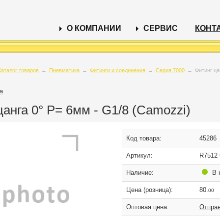
О КОМПАНИИ
СЕРВИС
КОНТ
Каталог товаров
→
Пневматика
→
Фитинги и соединения
→
Серия 7000
→
Фитинг ца
а
цанга 0° P= 6мм - G1/8 (Camozzi)
Код товара:
45286
Артикул:
R7512 
Наличие:
В 
Цена (розница):
80.
00
Оптовая цена:
Отправ