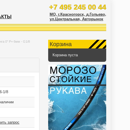
+7 495 245 00 44
МО, г.Красногорск, д.Гольево,
АКТЫ
ул.Центральная, Авторынок
нга 0° P= 6мм - G1/8
Корзина
Корзина пуста
6-1/8
наличии
ить запрос