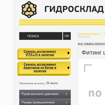
Главная страница
→
(Camozzi)
все товары раздел
Фитинг 
Скачать ассортимент
VITILLO в наличии
Скачать ассортимент
Адаптеров из Китая в
наличии
29 июля
Обновление каталога:
Рукав высокого давления
Рукава промышленные