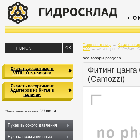
О 
Главная страница
→
Каталог това
7000
→
Фитинг цанга 0° P= 8мм - 
все товары раздела
Фитинг цанга 
Скачать ассортимент
VITILLO в наличии
(Camozzi)
Скачать ассортимент
Адаптеров из Китая в
наличии
29 июля
Обновление каталога:
Рукав высокого давления
Рукава промышленные